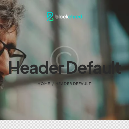
Header Default
HOME
HEADER DEFAULT